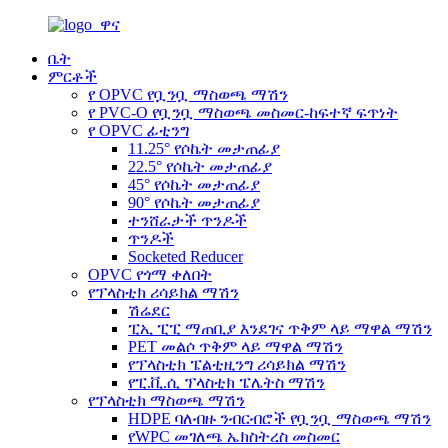
ቤት
ምርቶች
የ OPVC የቧንቧ ማስወጫ ማሽን
የ PVC-O የቧንቧ ማስወጫ መስመር-ከፍተኛ ፍጥነት
የ OPVC ፊቲንግ
11.25° የሶኬት መታጠፊያ
22.5° የሶኬት መታጠፊያ
45° የሶኬት መታጠፊያ
90° የሶኬት መታጠፊያ
ተንሸራታች ጥንዶች
ጥንዶች
Socketed Reducer
OPVC የጎማ ቀለበት
የፕላስቲክ ሪሳይክል ማሽን
ሽሬደር
ፒኢ ፒፒ ማጠቢያ እንደገና ጥቅም ላይ ማዋል ማሽን
PET መልሶ ጥቅም ላይ ማዋል ማሽን
የፕላስቲክ ፔልቲዚንግ ሪሳይክል ማሽን
የፒ.ቪ.ሲ ፕላስቲክ ፔሌትስ ማሽን
የፕላስቲክ ማስወጫ ማሽን
HDPE ባለብዙ ንብርብሮች የቧንቧ ማስወጫ ማሽን
የWPC መገለጫ ኤክስትረስ መስመር