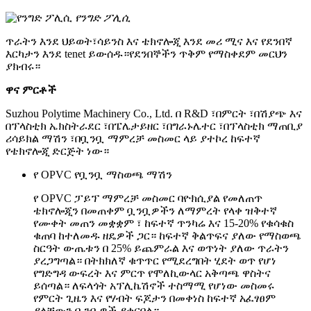
የንግድ ፖሊሲ
ጥራትን እንደ ህይወት፣ሳይንስ እና ቴክኖሎጂ እንደ መሪ ሚና እና የደንበኛ
እርካታን እንደ tenet ይውሰዱ።የደንበኞችን ጥቅም የማስቀደም መርህን
ያክብሩ።
ዋና ምርቶች
Suzhou Polytime Machinery Co., Ltd. በ R&D ፣በምርት ፣በሽያጭ እና
በፕላስቲክ ኤክስትራደር ፣በፔሌታይዘር ፣በግራኑሌተር ፣በፕላስቲክ ማጠቢያ
ሪሳይክል ማሽን ፣በቧንቧ ማምረቻ መስመር ላይ ያተኮረ ከፍተኛ
የቴክኖሎጂ ድርጅት ነው።
የ OPVC የቧንቧ ማስወጫ ማሽን
የ OPVC ፓይፕ ማምረቻ መስመር ባዮክሲያል የመለጠጥ
ቴክኖሎጂን በመጠቀም ቧንቧዎችን ለማምረት የላቀ ዝቅተኛ
የሙቀት መጠን መቋቋም ፣ ከፍተኛ ጥንካሬ እና 15-20% የቁሳቁስ
ቁጠባ ከተለመዱ ዘዴዎች ጋር። ከፍተኛ ቅልጥፍና ያለው የማስወጫ
ስርዓት ውጤቱን በ 25% ይጨምራል እና ወጥነት ያለው ጥራትን
ያረጋግጣል። በትክክለኛ ቁጥጥር የሚደረግበት ሂደት ወጥ የሆነ
የግድግዳ ውፍረት እና ምርጥ የሞለኪውላር አቅጣጫ ዋስትና
ይሰጣል። ለፍላጎት አፕሊኬሽኖች ተስማሚ የሆነው መስመሩ
የምርት ጊዜን እና የሃብት ፍጆታን በመቀነስ ከፍተኛ አፈፃፀም
ያላቸውን ቧንቧዎች ያቀርባል።