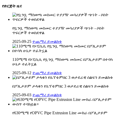
የድርጅት ዜና
የቧንቧ ማስወጫ መስመር ተያያዥ መሳሪያዎች ጭነት - ሶስት
ጥፍርዎች ተወስደዋል
2025-09-25
ተጨማሪ ይመልከቱ
110ሚሜ የኦፒሲሲ የቧንቧ ማስወጫ መስመር በፖሊታይም በተሳካ
ሁኔታ ተፈትኗል
2025-09-12
ተጨማሪ ይመልከቱ
በፖሊታይም ታላቁን የሴፕቴምበር 3 ወታደራዊ ሰልፍን ይመልከቱ
2025-09-03
ተጨማሪ ይመልከቱ
የ630ሚሜ የOPVC Pipe Extrusion Line ሙከራ በፖሊታይም