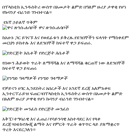
በፕላስቲክ ኢንዱስትሪ ውስጥ በአመታት ልምድ በዓለም ዙሪያ ታዋቂ የሆነ
የኩባንያ ብራንድ ገንብተናል።
የእኛ ኃይለኛ ጥቅም
ዋና ጽንሰ-ሐሳቦች
ከአሁኑ ጋር ይገናኙ እና የወደፊቱን ይቅረጹ.የደንበኞችን ፍላጎት የማስቀደም
መርህን ይከተሉ እና ለደንበኞች ከፍተኛ ዋጋ ይፍጠሩ.
የድርጅት እሴቶች
የሰውን ሕይወት ጥራት ለማሻሻል እና ለማሻሻል ቁርጠኛ ነው ለደንበኞች
ከፍተኛ ዋጋ ይፍጠሩ
የንግድ ዓላማዎች
የቻይናን ሀገር ኢንደስትሪ አበረታች እና አንደኛ ደረጃ አለምአቀፍ
ኢንተርፕራይዝ ፍጠር።በፕላስቲክ ኢንዱስትሪ ውስጥ በአመታት ልምድ
በአለም ዙሪያ ታዋቂ የሆነ ኩባንያ ብራንድ ገንብተናል።
የድርጅት መንፈስ
አቅኚ፣ተግባራዊ እና ፈጠራ፣የሳይንሳዊ አስተዳደር እና የላቀ
ደረጃ።በቴክኖሎጂ ልማት እና የምርት ጥራት ቁጥጥር ላይ ያለማቋረጥ
ጥረት እናደርጋለን።