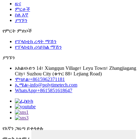
ዜና
ምርቶች
ስለ እኛ
ያግኙን
የምርት ምድቦች
የፕላስቲክ ረዳት ማሽን
የፕላስቲክ ሪሳይክል ማሽን
ያግኙን
አክል፡
ቡድን 14፣ Xiangqun Village፣ Leyu Town፣ Zhangjiagang
City፣ Suzhou City (ቁጥር 88፣ Lejiang Road)
ሞባይል፡
+8615962371181
ኢሜል፡-
info@polytimetech.com
WhatsApp፡+8615851618647
የእኛን ጋዜጣ ይቀላቀሉ
ማወቅ ስለሚፈልጉት ነገር የበለጠ ይረዱ