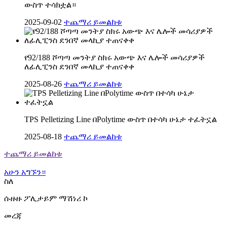
ውስጥ ተሳክቷል።
2025-09-02
ተጨማሪ ይመልከቱ
የ92/188 ሾጣጣ መንትያ ስክሩ አውጭ እና ሌሎች መሳሪያዎች
ለፊሊፒንስ ደንበኛ መላኪያ ተጠናቀቀ
2025-08-26
ተጨማሪ ይመልከቱ
TPS Pelletizing Line በPolytime ውስጥ በተሳካ ሁኔታ ተፈትኗል
2025-08-18
ተጨማሪ ይመልከቱ
ተጨማሪ ይመልከቱ
አሁን አግኙን።
ስለ
ሱዙዙ ፖሊታይም ማሽነሪ ኮ
መረጃ