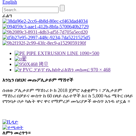
English
ፈልግ
እንኳን በደህና መጡ
ፖሊታይም ማሽኖች
ሱዙዙ ፖሊታይም ማሽነሪ ኮ ከ 2018 ጀምሮ አቋቋምን ፣ ፖሊታይም
ማሽነሪ በቻይና ውስጥ ከ 60 በላይ ሰራተኞች እና ከ 5,000 ካሬ ሜትር በላይ
የግንባታ ቦታ ካሉት ዋና ዋና የማምረቻ መሳሪያዎች ውስጥ አንዱ ሆኗል ።
ለምን መረጥን።