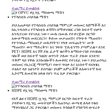
ተጨማሪ ይመልከቱ
የፕላስቲክ ሪሳይክል ማሽን
ይህ አጠቃላይ የፕላስቲክ ሪሳይክል ማምረቻ መስመር ከሸማቾች እና
ከኢንዱስትሪ የፕላስቲክ ቆሻሻን በማቀነባበር ረገድ ከፍተኛ ብቃት
እንዲኖረው የተነደፈ ነው። ሙሉ በሙሉ የተቀናጀው ስርዓት
አውቶማቲክ መደርደርን፣ ቅድመ መታጠብን፣ የግጭት ማጠብን፣
የተንሳፋፊ-ማስጠቢያ መለያየትን፣ የላቀ መፍጨትን፣ ሙቅ
ማጠብን፣ ውሃ ማድረቅን፣ እና ገላጭ ፔሌቲንግን ያጣምራል። እንደ
PET፣ HDPE እና PP ያሉ ፈታኝ ቁሶችን ለማስተናገድ የተበከሉ
ባሎች ወደ ከፍተኛ ንፅህና ወጥነት ያለው ጥራት ያለው እንደገና
ጥቅም ላይ የዋሉ እንክብሎችን ለመቀየር የተነደፈ ነው። ይህ ጠንካራ
መስመር የኢነርጂ ማገገሚያ፣ የውሃ ጥበቃ እና አነስተኛ የአካባቢ
ተፅእኖ ላይ አፅንዖት ይሰጣል፣ ይህም አምራቾች ለእውነተኛ ክብ
ኢኮኖሚ ለመደገፍ ዘላቂ የሆነ ጥሬ እቃ ያቀርባል።
ተጨማሪ ይመልከቱ
HDPE የቧንቧ ማስወጫ ማሽን
የእኛ ልዩ የ HDPE ቧንቧ ማምረቻ ስርዓት ከፍተኛ ጥራት
ያላቸውን የቧንቧ መፍትሄዎችን ከጠንካራ ውጫዊ ለላቀ የቁስ
ማቀነባበሪያ ጋር ያቀርባል። መስመሩ ትክክለኛ የግድግዳ ውፍረት