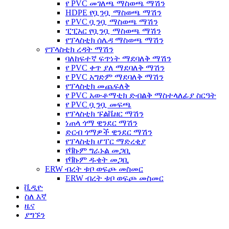
የ PVC መገለጫ ማስወጫ ማሽን
HDPE የቧንቧ ማስወጫ ማሽን
የ PVC ቧንቧ ማስወጫ ማሽን
ፒፒአር የቧንቧ ማስወጫ ማሽን
የፕላስቲክ ሰሌዳ ማስወጫ ማሽን
የፕላስቲክ ረዳት ማሽን
ባለከፍተኛ ፍጥነት ማደባለቅ ማሽን
የ PVC ቀጥ ያለ ማደባለቅ ማሽን
የ PVC አግድም ማደባለቅ ማሽን
የፕላስቲክ መጨፍለቅ
የ PVC አውቶማቲክ ድብልቅ ማስተላለፊያ ስርዓት
የ PVC ቧንቧ መፍጫ
የፕላስቲክ ፑልቬዘር ማሽን
ነጠላ ጎማ ዊንደር ማሽን
ድርብ ጎማዎች ዊንደር ማሽን
የፕላስቲክ ሆፐር ማድረቂያ
የቫኩም ግራኑል መጋቢ
የቫኩም ዱቄት መጋቢ
ERW ብረት ቱቦ ወፍጮ መስመር
ERW ብረት ቱቦ ወፍጮ መስመር
ቪዲዮ
ስለ እኛ
ዜና
ያግኙን