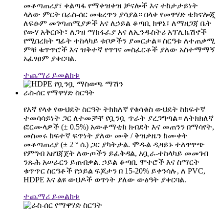
መቆጣጠሪያ፣ ቀልጣፋ የማቀዝቀዝ ቻናሎች እና ተከታታይነት
ላለው ምርት በራስ-ሰር መቁረጥን ያሳያል። በላቀ የመዋሃድ ቴክኖሎጂ
ለፍፁም መገጣጠሚያዎች እና ለኃይል ቆጣቢ ክዋኔ፣ ለማዘጋጃ ቤት
የውሃ አቅርቦት፣ ለጋዝ ማከፋፈያ እና ለኢንዱስትሪ አፕሊኬሽኖች
የሚበረክት ግፊት ተከላካይ ቱቦዎችን ያመርታል። ስርዓቱ ለተጠቃሚ
ምቹ ቁጥጥሮች እና ዝቅተኛ የጥገና መስፈርቶች ያለው አስተማማኝ
አፈፃፀም ያቀርባል.
ተጨማሪ ይመልከቱ
ራስ-ሰር የማዋሃድ ስርዓት
የእኛ የላቀ የውህደት ስርዓት ትክክለኛ የቁሳቁስ ውህደት ከከፍተኛ
ተመሳሳይነት ጋር ለተመቻቸ የቧንቧ ጥራት ያረጋግጣል። ለትክክለኛ
ፎርሙላዎች (± 0.5%) አውቶማቲክ ክብደት እና መጠንን በማሳየት,
መስመሩ ከፍተኛ ፍጥነት ያለው ሙቅ / ቅዝቃዜን ከሙቀት
መቆጣጠሪያ (± 2 ° ሴ) ጋር ያካትታል. ሞዱል ዲዛይኑ ተለዋዋጭ
የምግብ አዘገጃጀት ለውጦችን ይፈቅዳል, አቧራ-ተከላካይ መመገብ
ንጹሕ አሠራርን ይጠብቃል. ኃይል ቆጣቢ ሞተሮች እና ስማርት
ቁጥጥር ስርዓቶች የኃይል ፍጆታን በ 15-20% ይቀንሳሉ, ለ PVC,
HDPE እና ልዩ ውህዶች ወጥነት ያለው ውፅዓት ያቀርባል.
ተጨማሪ ይመልከቱ