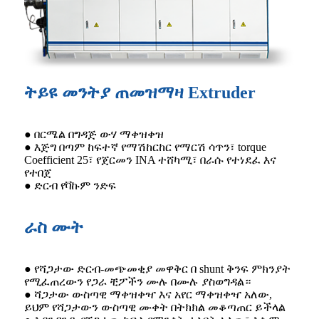
ትይዩ መንትያ ጠመዝማዛ Extruder
● በርሜል በግዳጅ ውሃ ማቀዝቀዝ
● እጅግ በጣም ከፍተኛ የማሽከርከር የማርሽ ሳጥን፣ torque
Coefficient 25፣ የጀርመን INA ተሸካሚ፣ በራሱ የተነደፈ እና
የተበጀ
● ድርብ የቫኩም ንድፍ
ራስ ሙት
● የሻጋታው ድርብ-መጭመቂያ መዋቅር በ shunt ቅንፍ ምክንያት
የሚፈጠረውን የጋራ ቺፖችን ሙሉ በሙሉ ያስወግዳል።
● ሻጋታው ውስጣዊ ማቀዝቀዣ እና አየር ማቀዝቀዣ አለው,
ይህም የሻጋታውን ውስጣዊ ሙቀት በትክክል መቆጣጠር ይችላል