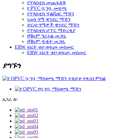
የፕላስቲክ መጨፍለቅ
የ PVC ቧንቧ መፍጫ
የፕላስቲክ ፑልቬዘር ማሽን
ነጠላ ጎማ ዊንደር ማሽን
ድርብ ጎማዎች ዊንደር ማሽን
የፕላስቲክ ሆፐር ማድረቂያ
የቫኩም ግራኑል መጋቢ
የቫኩም ዱቄት መጋቢ
ERW ብረት ቱቦ ወፍጮ መስመር
ERW ብረት ቱቦ ወፍጮ መስመር
ያግኙን
አጋራ ለ፡