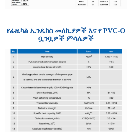
የፊዚካል ኢንዴክስ መለኪያዎች እና የ PVC-O
ቧንቧዎች ምሳሌዎች