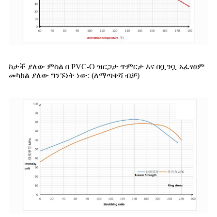
ከታች ያለው ምስል በ PVC-O ዝርጋታ ጥምርታ እና በቧንቧ አፈፃፀም
መካከል ያለው ግንኙነት ነው: (ለማጣቀሻ ብቻ)