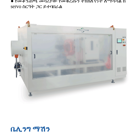
● የመቆንጠጫ መሳሪያው የመቁረጡን ትክክለኛነት ለማሻሻል ከ
servo ስርዓት ጋር ይተባበራል
ቤሊንግ ማሽን