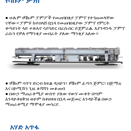
የቫኩም ታንክ
● ሁሉም የቫኩም ፓምፖች የመጠባበቂያ ፓምፕ የተገጠመላቸው
ናቸው። ፓምፑ ከተበላሸ በኋላ የመጠባበቂያው ፓምፕ የምርት
ቀጣይነት ላይ ተጽእኖ ሳያሳድር በራስ-ሰር ይጀምራል. እያንዳንዱ ፓምፕ
ራሱን የቻለ የማንቂያ መብራት ያለው ማንቂያ አለው።
● የቫኩም ሳጥን ድርብ ክፍል ዲዛይን፣ የቫኩም ፈጣን ጅምር፣ በጅማሬ
እና በኮሚሽን ጊዜ ቆሻሻን መቆጠብ
● በውኃ ማጠራቀሚያ ውስጥ ያለው የውሃ ሙቀት በጣም
እንዳይቀዘቅዝ ወይም ከቀዘቀዘ በኋላ መጀመር እንዳይችል በውኃ
ማጠራቀሚያ ማሞቂያ መሳሪያ.
አሃድ አጥፋ