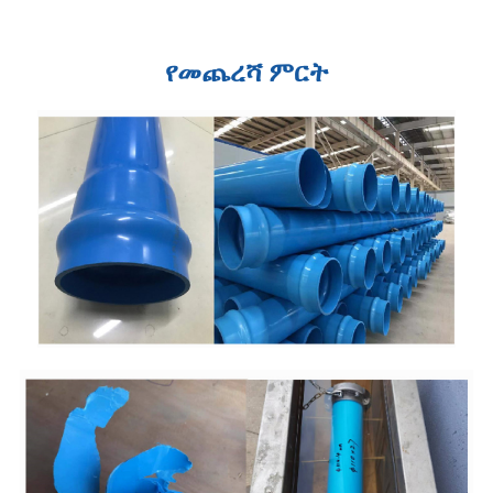
የመጨረሻ ምርት