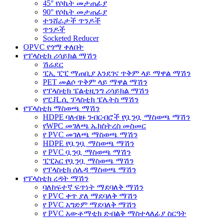
45° የሶኬት መታጠፊያ
90° የሶኬት መታጠፊያ
ተንሸራታች ጥንዶች
ጥንዶች
Socketed Reducer
OPVC የጎማ ቀለበት
የፕላስቲክ ሪሳይክል ማሽን
ሽሬደር
ፒኢ ፒፒ ማጠቢያ እንደገና ጥቅም ላይ ማዋል ማሽን
PET መልሶ ጥቅም ላይ ማዋል ማሽን
የፕላስቲክ ፔልቲዚንግ ሪሳይክል ማሽን
የፒ.ቪ.ሲ ፕላስቲክ ፔሌትስ ማሽን
የፕላስቲክ ማስወጫ ማሽን
HDPE ባለብዙ ንብርብሮች የቧንቧ ማስወጫ ማሽን
የWPC መገለጫ ኤክስትረስ መስመር
የ PVC መገለጫ ማስወጫ ማሽን
HDPE የቧንቧ ማስወጫ ማሽን
የ PVC ቧንቧ ማስወጫ ማሽን
ፒፒአር የቧንቧ ማስወጫ ማሽን
የፕላስቲክ ሰሌዳ ማስወጫ ማሽን
የፕላስቲክ ረዳት ማሽን
ባለከፍተኛ ፍጥነት ማደባለቅ ማሽን
የ PVC ቀጥ ያለ ማደባለቅ ማሽን
የ PVC አግድም ማደባለቅ ማሽን
የ PVC አውቶማቲክ ድብልቅ ማስተላለፊያ ስርዓት