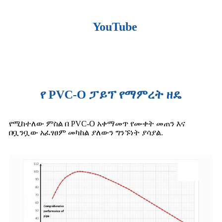
YouTube
የ PVC-O ፓይፕ የማምረት ዘዴ
የሚከተለው ምስል በ PVC-O አቀማመጥ የሙቀት መጠን እና
በቧንቧው አፈፃፀም መካከል ያለውን ግንኙነት ያሳያል.