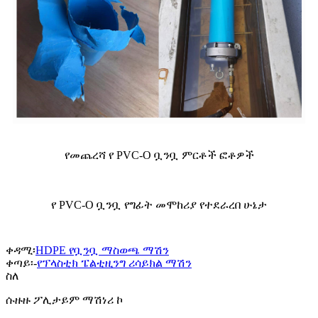
የመጨረሻ የ PVC-O ቧንቧ ምርቶች ፎቶዎች
የ PVC-O ቧንቧ የግፊት መሞከሪያ የተደራረበ ሁኔታ
ቀዳሚ፡
HDPE የቧንቧ ማስወጫ ማሽን
ቀጣይ፡-
የፕላስቲክ ፔልቲዚንግ ሪሳይክል ማሽን
ስለ
ሱዙዙ ፖሊታይም ማሽነሪ ኮ