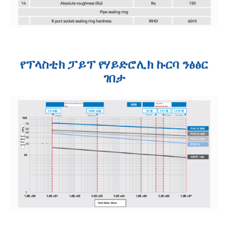
የፕላስቲክ ፓይፕ የሃይድሮሊክ ኩርባ ንፅፅር
ገበታ