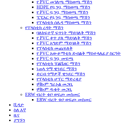
የ PVC መገለጫ ማስወጫ ማሽን
HDPE የቧንቧ ማስወጫ ማሽን
የ PVC ቧንቧ ማስወጫ ማሽን
ፒፒአር የቧንቧ ማስወጫ ማሽን
የፕላስቲክ ሰሌዳ ማስወጫ ማሽን
የፕላስቲክ ረዳት ማሽን
ባለከፍተኛ ፍጥነት ማደባለቅ ማሽን
የ PVC ቀጥ ያለ ማደባለቅ ማሽን
የ PVC አግድም ማደባለቅ ማሽን
የፕላስቲክ መጨፍለቅ
የ PVC አውቶማቲክ ድብልቅ ማስተላለፊያ ስርዓት
የ PVC ቧንቧ መፍጫ
የፕላስቲክ ፑልቬዘር ማሽን
ነጠላ ጎማ ዊንደር ማሽን
ድርብ ጎማዎች ዊንደር ማሽን
የፕላስቲክ ሆፐር ማድረቂያ
የቫኩም ግራኑል መጋቢ
የቫኩም ዱቄት መጋቢ
ERW ብረት ቱቦ ወፍጮ መስመር
ERW ብረት ቱቦ ወፍጮ መስመር
ቪዲዮ
ስለ እኛ
ዜና
ያግኙን