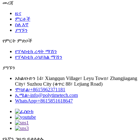
መረጃ
ዜና
ምርቶች
ስለ እኛ
ያግኙን
የምርት ምድቦች
የፕላስቲክ ረዳት ማሽን
የፕላስቲክ ሪሳይክል ማሽን
ያግኙን
አክል፡
ቡድን 14፣ Xiangqun Village፣ Leyu Town፣ Zhangjiagang
City፣ Suzhou City (ቁጥር 88፣ Lejiang Road)
ሞባይል፡
+8615962371181
ኢሜል፡-
info@polytimetech.com
WhatsApp፡+8615851618647
የእኛን ጋዜጣ ይቀላቀሉ