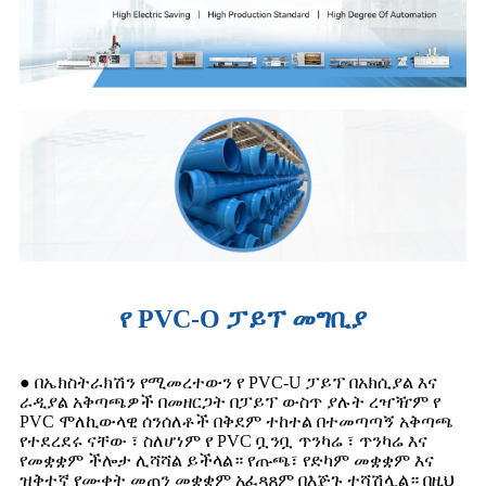
የ PVC-O ፓይፕ መግቢያ
● በኤክስትራክሽን የሚመረተውን የ PVC-U ፓይፕ በአክሲያል እና
ራዲያል አቅጣጫዎች በመዘርጋት በፓይፕ ውስጥ ያሉት ረዣዥም የ
PVC ሞለኪውላዊ ሰንሰለቶች በቅደም ተከተል በተመጣጣኝ አቅጣጫ
የተደረደሩ ናቸው ፣ ስለሆነም የ PVC ቧንቧ ጥንካሬ ፣ ጥንካሬ እና
የመቋቋም ችሎታ ሊሻሻል ይችላል። የጡጫ፣ የድካም መቋቋም እና
ዝቅተኛ የሙቀት መጠን መቋቋም አፈጻጸም በእጅጉ ተሻሽሏል። በዚህ