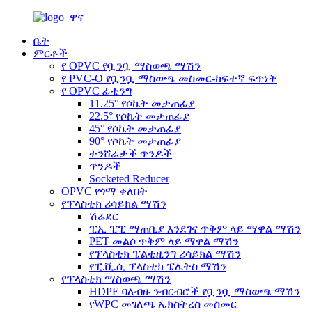
ቤት
ምርቶች
የ OPVC የቧንቧ ማስወጫ ማሽን
የ PVC-O የቧንቧ ማስወጫ መስመር-ከፍተኛ ፍጥነት
የ OPVC ፊቲንግ
11.25° የሶኬት መታጠፊያ
22.5° የሶኬት መታጠፊያ
45° የሶኬት መታጠፊያ
90° የሶኬት መታጠፊያ
ተንሸራታች ጥንዶች
ጥንዶች
Socketed Reducer
OPVC የጎማ ቀለበት
የፕላስቲክ ሪሳይክል ማሽን
ሽሬደር
ፒኢ ፒፒ ማጠቢያ እንደገና ጥቅም ላይ ማዋል ማሽን
PET መልሶ ጥቅም ላይ ማዋል ማሽን
የፕላስቲክ ፔልቲዚንግ ሪሳይክል ማሽን
የፒ.ቪ.ሲ ፕላስቲክ ፔሌትስ ማሽን
የፕላስቲክ ማስወጫ ማሽን
HDPE ባለብዙ ንብርብሮች የቧንቧ ማስወጫ ማሽን
የWPC መገለጫ ኤክስትረስ መስመር