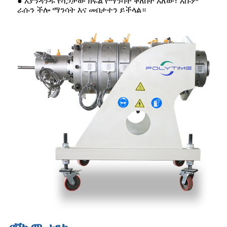
● እያንዳንዱ የሻጋታው ክፍል የማንሳት ቀለበት አለው፣ እሱም
ራሱን ችሎ ማንሳት እና መበታተን ይችላል።