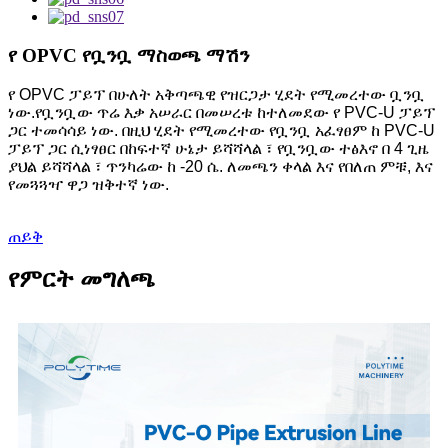
የ OPVC የቧንቧ ማስወጫ ማሽን
የ OPVC ፓይፕ በሁለት አቅጣጫዊ የዝርጋታ ሂደት የሚመረተው ቧንቧ
ነው.የቧንቧው ጥሬ እቃ አሠራር በመሠረቱ ከተለመደው የ PVC-U ፓይፕ
ጋር ተመሳሳይ ነው. በዚህ ሂደት የሚመረተው የቧንቧ አፈፃፀም ከ PVC-U
ፓይፕ ጋር ሲነፃፀር በከፍተኛ ሁኔታ ይሻሻላል ፣ የቧንቧው ተፅእኖ በ 4 ጊዜ
ያህል ይሻሻላል ፣ ጥንካሬው ከ -20 ሴ. ለመጫን ቀላል እና የበለጠ ምቹ, እና
የመጓጓዣ ዋጋ ዝቅተኛ ነው.
ጠይቅ
የምርት መግለጫ