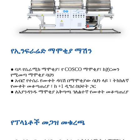
የኢንፍራሬድ ማሞቂያ ማሽን
● ባዶ የሴራሚክ ማሞቂያ፣ የ COSCO ማሞቂያ፣ ከጀርመን
የሚመጣ ማሞቂያ ሳህን
● አብሮ የተሰራ የሙቀት ዳሳሽ በማሞቂያው ሳህን ላይ ፣ ትክክለኛ
የሙቀት መቆጣጠሪያ ፣ ከ +1 ዲግሪ ስህተት ጋር
● ለእያንዳንዱ ማሞቂያ አቅጣጫ ገለልተኛ የሙቀት መቆጣጠሪያ
የፕላኔቶች መጋዝ መቁረጫ