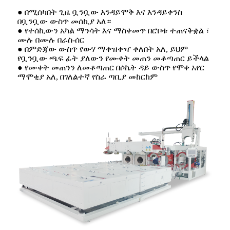
● በሚሰካበት ጊዜ ቧንቧው እንዳይሞቅ እና እንዳይቀንስ
በቧንቧው ውስጥ መሰኪያ አለ።
● የተሰኪውን አካል ማንሳት እና ማስቀመጥ በሮቦቱ ተጠናቅቋል ፣
ሙሉ በሙሉ በራስ-ሰር
● በምድጃው ውስጥ የውሃ ማቀዝቀዣ ቀለበት አለ, ይህም
የቧንቧው ጫፍ ፊት ያለውን የሙቀት መጠን መቆጣጠር ይችላል
● የሙቀት መጠንን ለመቆጣጠር በሶኬት ዳይ ውስጥ የሞቀ አየር
ማሞቂያ አለ, በገለልተኛ የስራ ጣቢያ መከርከም