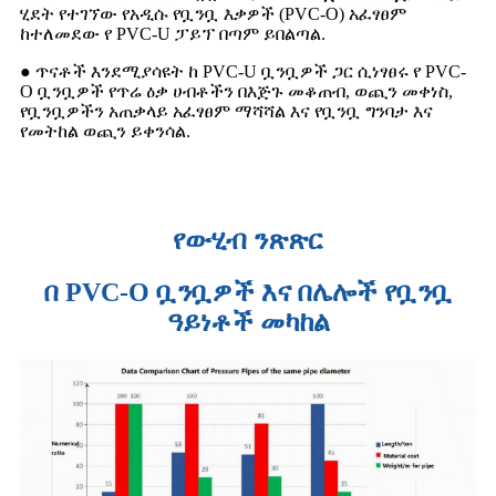
ሂደት የተገኘው የአዲሱ የቧንቧ እቃዎች (PVC-O) አፈፃፀም
ከተለመደው የ PVC-U ፓይፕ በጣም ይበልጣል.
● ጥናቶች እንደሚያሳዩት ከ PVC-U ቧንቧዎች ጋር ሲነፃፀሩ የ PVC-
O ቧንቧዎች የጥሬ ዕቃ ሀብቶችን በእጅጉ መቆጠብ, ወጪን መቀነስ,
የቧንቧዎችን አጠቃላይ አፈፃፀም ማሻሻል እና የቧንቧ ግንባታ እና
የመትከል ወጪን ይቀንሳል.
የውሂብ ንጽጽር
በ PVC-O ቧንቧዎች እና በሌሎች የቧንቧ
ዓይነቶች መካከል