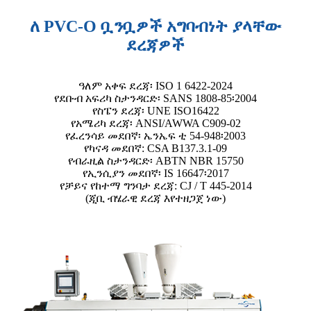
ለ PVC-O ቧንቧዎች አግባብነት ያላቸው
ደረጃዎች
ዓለም አቀፍ ደረጃ፡ ISO 1 6422-2024
የደቡብ አፍሪካ ስታንዳርድ፡ SANS 1808-85፡2004
የስፔን ደረጃ፡ UNE ISO16422
የአሜሪካ ደረጃ፡ ANSI/AWWA C909-02
የፈረንሳይ መደበኛ፡ ኤንኤፍ ቲ 54-948፡2003
የካናዳ መደበኛ: CSA B137.3.1-09
የብራዚል ስታንዳርድ፡ ABTN NBR 15750
የኢንሲያን መደበኛ፡ IS 16647፡2017
የቻይና የከተማ ግንባታ ደረጃ: CJ / T 445-2014
(ጂቢ ብሄራዊ ደረጃ እየተዘጋጀ ነው)