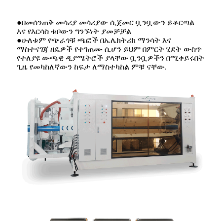
●በመሰንጠቅ መሳሪያ መሳሪያው ሲጀመር ቧንቧውን ይቆርጣል
እና የእርሳስ ቱቦውን ግንኙነት ያመቻቻል
●ሁለቱም የጭራጎቹ ጫፎች በኤሌክትሪክ ማንሳት እና
ማስተናገጃ ዘዴዎች የተገጠሙ ሲሆን ይህም በምርት ሂደት ውስጥ
የተለያዩ ውጫዊ ዲያሜትሮች ያላቸው ቧንቧዎችን በሚቀይሩበት
ጊዜ የመካከለኛውን ከፍታ ለማስተካከል ምቹ ናቸው.