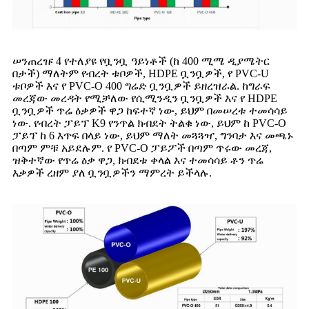
ሠንጠረዡ 4 የተለያዩ የቧንቧ ዓይነቶች (ከ 400 ሚሜ ዲያሜትር
በታች) ማለትም የብረት ቱቦዎች, HDPE ቧንቧዎች, የ PVC-U
ቱቦዎች እና የ PVC-O 400 ግሬድ ቧንቧዎች ይዘረዝራል. ከግራፍ
መረጃው መረዳት የሚቻለው የሲሚንዲን ቧንቧዎች እና የ HDPE
ቧንቧዎች ጥሬ ዕቃዎች ዋጋ ከፍተኛ ነው, ይህም በመሠረቱ ተመሳሳይ
ነው. የብረት ፓይፕ K9 የንጥል ክብደት ትልቁ ነው, ይህም ከ PVC-O
ፓይፕ ከ 6 እጥፍ በላይ ነው, ይህም ማለት መጓጓዣ, ግንባታ እና መጫኑ
በጣም ምቹ አይደሉም. የ PVC-O ፓይፖች በጣም ጥሩው መረጃ,
ዝቅተኛው የጥሬ ዕቃ ዋጋ, ክብደቱ ቀላል እና ተመሳሳይ ቶን ጥሬ
እቃዎች ረዘም ያለ ቧንቧዎችን ማምረት ይችላሉ.