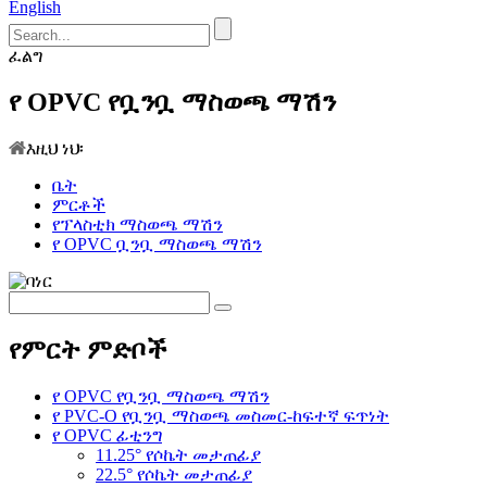
English
ፈልግ
የ OPVC የቧንቧ ማስወጫ ማሽን
እዚህ ነህ፡
ቤት
ምርቶች
የፕላስቲክ ማስወጫ ማሽን
የ OPVC ቧንቧ ማስወጫ ማሽን
የምርት ምድቦች
የ OPVC የቧንቧ ማስወጫ ማሽን
የ PVC-O የቧንቧ ማስወጫ መስመር-ከፍተኛ ፍጥነት
የ OPVC ፊቲንግ
11.25° የሶኬት መታጠፊያ
22.5° የሶኬት መታጠፊያ