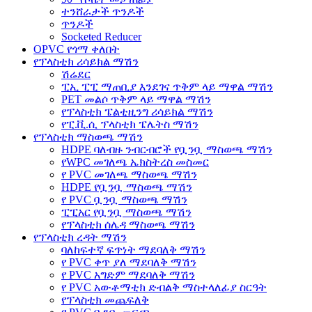
ተንሸራታች ጥንዶች
ጥንዶች
Socketed Reducer
OPVC የጎማ ቀለበት
የፕላስቲክ ሪሳይክል ማሽን
ሽሬደር
ፒኢ ፒፒ ማጠቢያ እንደገና ጥቅም ላይ ማዋል ማሽን
PET መልሶ ጥቅም ላይ ማዋል ማሽን
የፕላስቲክ ፔልቲዚንግ ሪሳይክል ማሽን
የፒ.ቪ.ሲ ፕላስቲክ ፔሌትስ ማሽን
የፕላስቲክ ማስወጫ ማሽን
HDPE ባለብዙ ንብርብሮች የቧንቧ ማስወጫ ማሽን
የWPC መገለጫ ኤክስትረስ መስመር
የ PVC መገለጫ ማስወጫ ማሽን
HDPE የቧንቧ ማስወጫ ማሽን
የ PVC ቧንቧ ማስወጫ ማሽን
ፒፒአር የቧንቧ ማስወጫ ማሽን
የፕላስቲክ ሰሌዳ ማስወጫ ማሽን
የፕላስቲክ ረዳት ማሽን
ባለከፍተኛ ፍጥነት ማደባለቅ ማሽን
የ PVC ቀጥ ያለ ማደባለቅ ማሽን
የ PVC አግድም ማደባለቅ ማሽን
የ PVC አውቶማቲክ ድብልቅ ማስተላለፊያ ስርዓት
የፕላስቲክ መጨፍለቅ