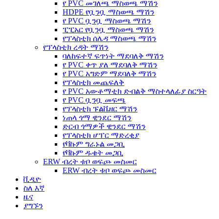
የ PVC መገለጫ ማስወጫ ማሽን
HDPE የቧንቧ ማስወጫ ማሽን
የ PVC ቧንቧ ማስወጫ ማሽን
ፒፒአር የቧንቧ ማስወጫ ማሽን
የፕላስቲክ ሰሌዳ ማስወጫ ማሽን
የፕላስቲክ ረዳት ማሽን
ባለከፍተኛ ፍጥነት ማደባለቅ ማሽን
የ PVC ቀጥ ያለ ማደባለቅ ማሽን
የ PVC አግድም ማደባለቅ ማሽን
የፕላስቲክ መጨፍለቅ
የ PVC አውቶማቲክ ድብልቅ ማስተላለፊያ ስርዓት
የ PVC ቧንቧ መፍጫ
የፕላስቲክ ፑልቬዘር ማሽን
ነጠላ ጎማ ዊንደር ማሽን
ድርብ ጎማዎች ዊንደር ማሽን
የፕላስቲክ ሆፐር ማድረቂያ
የቫኩም ግራኑል መጋቢ
የቫኩም ዱቄት መጋቢ
ERW ብረት ቱቦ ወፍጮ መስመር
ERW ብረት ቱቦ ወፍጮ መስመር
ቪዲዮ
ስለ እኛ
ዜና
ያግኙን