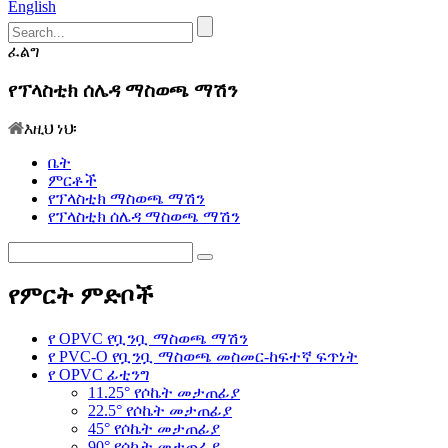
English
ፈልግ
የፕላስቲክ ሰሌዳ ማስወጫ ማሽን
እዚህ ነህ፡
ቤት
ምርቶች
የፕላስቲክ ማስወጫ ማሽን
የፕላስቲክ ሰሌዳ ማስወጫ ማሽን
የምርት ምድቦች
የ OPVC የቧንቧ ማስወጫ ማሽን
የ PVC-O የቧንቧ ማስወጫ መስመር-ከፍተኛ ፍጥነት
የ OPVC ፊቲንግ
11.25° የሶኬት መታጠፊያ
22.5° የሶኬት መታጠፊያ
45° የሶኬት መታጠፊያ
90° የሶኬት መታጠፊያ