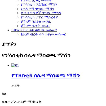
የ PVC ቧንቧ መፍጫ
የፕላስቲክ ፑልቬዘር ማሽን
ነጠላ ጎማ ዊንደር ማሽን
ድርብ ጎማዎች ዊንደር ማሽን
የፕላስቲክ ሆፐር ማድረቂያ
የቫኩም ግራኑል መጋቢ
የቫኩም ዱቄት መጋቢ
ERW ብረት ቱቦ ወፍጮ መስመር
ERW ብረት ቱቦ ወፍጮ መስመር
ያግኙን
የፕላስቲክ ሰሌዳ ማስወጫ ማሽን
የፕላስቲክ ሰሌዳ ማስወጫ ማሽን
ጠይቅ
ስለ
ሱዙዙ ፖሊታይም ማሽነሪ ኮ