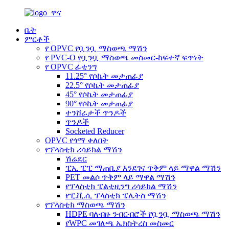
ቤት
ምርቶች
የ OPVC የቧንቧ ማስወጫ ማሽን
የ PVC-O የቧንቧ ማስወጫ መስመር-ከፍተኛ ፍጥነት
የ OPVC ፊቲንግ
11.25° የሶኬት መታጠፊያ
22.5° የሶኬት መታጠፊያ
45° የሶኬት መታጠፊያ
90° የሶኬት መታጠፊያ
ተንሸራታች ጥንዶች
ጥንዶች
Socketed Reducer
OPVC የጎማ ቀለበት
የፕላስቲክ ሪሳይክል ማሽን
ሽሬደር
ፒኢ ፒፒ ማጠቢያ እንደገና ጥቅም ላይ ማዋል ማሽን
PET መልሶ ጥቅም ላይ ማዋል ማሽን
የፕላስቲክ ፔልቲዚንግ ሪሳይክል ማሽን
የፒ.ቪ.ሲ ፕላስቲክ ፔሌትስ ማሽን
የፕላስቲክ ማስወጫ ማሽን
HDPE ባለብዙ ንብርብሮች የቧንቧ ማስወጫ ማሽን
የWPC መገለጫ ኤክስትረስ መስመር