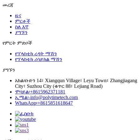
መረጃ
ዜና
ምርቶች
ስለ እኛ
ያግኙን
የምርት ምድቦች
የፕላስቲክ ረዳት ማሽን
የፕላስቲክ ሪሳይክል ማሽን
ያግኙን
አክል፡
ቡድን 14፣ Xiangqun Village፣ Leyu Town፣ Zhangjiagang
City፣ Suzhou City (ቁጥር 88፣ Lejiang Road)
ሞባይል፡
+8615962371181
ኢሜል፡-
info@polytimetech.com
WhatsApp፡+8615851618647